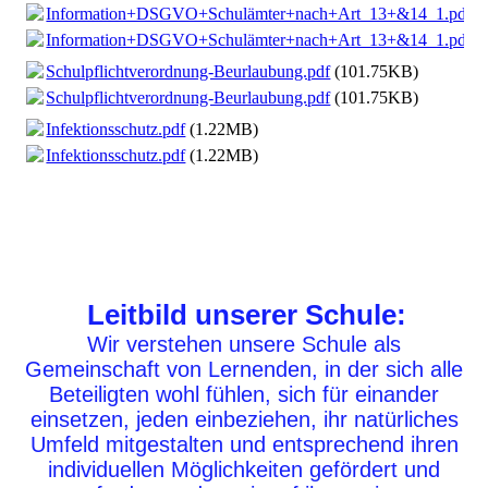
Information+DSGVO+Schulämter+nach+Art_13+&14_1.pdf
(
Information+DSGVO+Schulämter+nach+Art_13+&14_1.pdf
(
Schulpflichtverordnung-Beurlaubung.pdf
(101.75KB)
Schulpflichtverordnung-Beurlaubung.pdf
(101.75KB)
Infektionsschutz.pdf
(1.22MB)
Infektionsschutz.pdf
(1.22MB)
Leitbild unserer Schule:
Wir verstehen unsere Schule als
Gemeinschaft von Lernenden, in der sich alle
Beteiligten wohl fühlen, sich für einander
einsetzen, jeden einbeziehen, ihr natürliches
Umfeld mitgestalten und entsprechend ihren
individuellen Möglichkeiten gefördert und